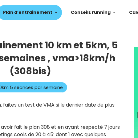
Plan d’entrainement
Conseils running
Cal
ainement 10 km et 5km, 5
 semaines , vma>18km/h
(308bis)
10km 5 séances par semaine
 faites un test de VMA si le dernier date de plus
 avoir fait le plan 308 et en ayant respecté 7 jours
ootings cools de 20 à 45’ dont 1 avec quelques