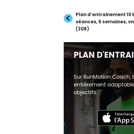
Navigation
Article
Plan d’entrainement 10 
précédent
séances, 5 semaines, v
de
(308)
l’article
PLAN D'ENTRA
Sur RunMotion Coach, b
entièrement adaptable 
objectifs.