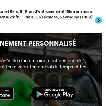
Article
km et 5km, 5
Plan d’entrainement 10km en moins
suivant
ma>18km/h,
de 33’, 6 séances, 5 semaines (309)
INEMENT PERSONNALISÉ
énéficie d'un entraînement personnalisé,
à ton niveau, ton emploi du temps et tes