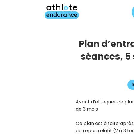
Aller
au
contenu
principal
Plan d’entr
séances, 5
Avant d’attaquer ce plan,
de 3 mois
Ce plan est à faire après
de repos relatif (2 à 3 f