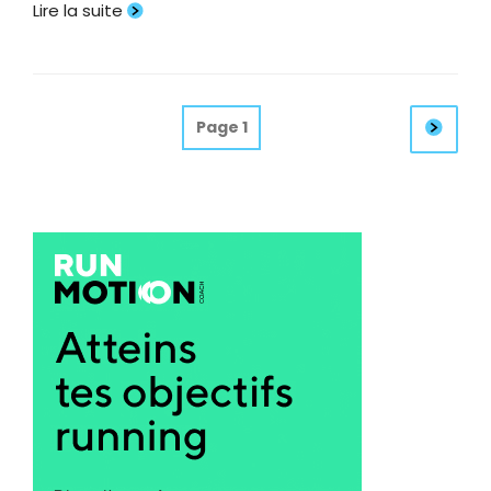
Lire la suite
Pagination
Pag
Page
1
suiv
des
publications