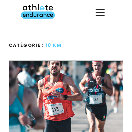
Aller
au
contenu
principal
CATÉGORIE :
10 KM