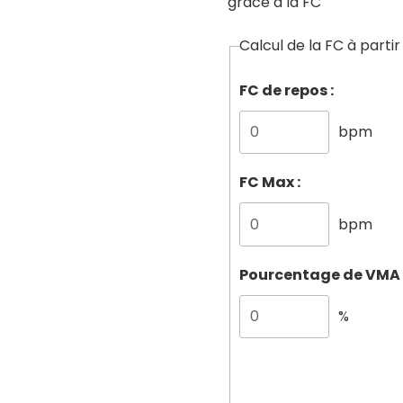
grace à la FC
Calcul de la FC à parti
FC de repos :
bpm
FC Max :
bpm
Pourcentage de VMA 
%