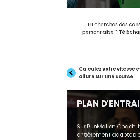
Tu cherches des cons
personnalisé ?
Télécha
Navigation
Article
Calculez votre vitesse e
précédent
allure sur une course
de
l’article
PLAN D'ENTRA
Sur RunMotion Coach, b
entièrement adaptable 