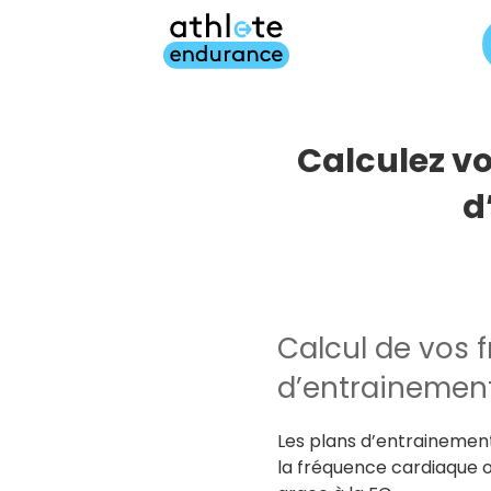
Aller
au
contenu
principal
Calculez v
d
Calcul de vos 
d’entrainement
Les plans d’entrainemen
la fréquence cardiaque o