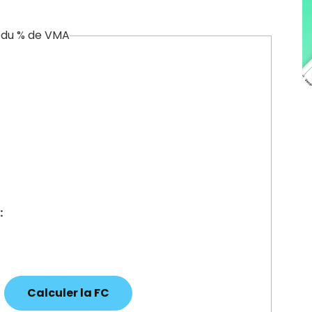
r du % de VMA
: