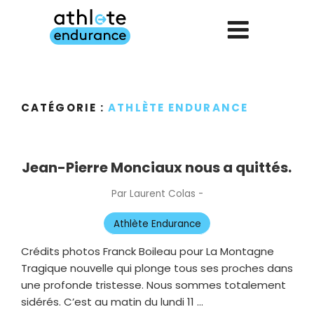
Aller
au
contenu
principal
CATÉGORIE :
ATHLÈTE ENDURANCE
Jean-Pierre Monciaux nous a quittés.
Par
Laurent Colas
-
Publié
le
Athlète Endurance
Crédits photos Franck Boileau pour La Montagne
Tragique nouvelle qui plonge tous ses proches dans
une profonde tristesse. Nous sommes totalement
sidérés. C’est au matin du lundi 11 …