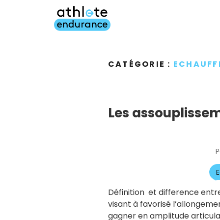
Aller
au
contenu
principal
CATÉGORIE :
ECHAUFF
Les assouplissem
P
E
Définition et difference ent
visant à favorisé l’allongeme
gagner en amplitude articula