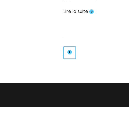
Lire la suite
Pagination
Page
précédente
des
publications