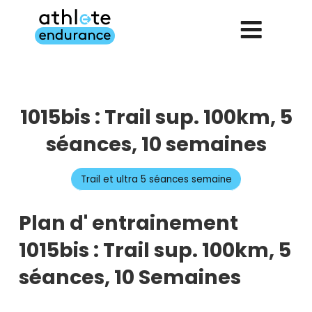
Aller
au
contenu
principal
1015bis : Trail sup. 100km, 5
séances, 10 semaines
Trail et ultra 5 séances semaine
Plan d' entrainement
1015bis : Trail sup. 100km, 5
séances, 10 Semaines