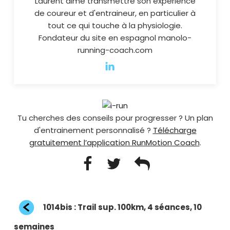
Laurent aime transmettre son expérience
de coureur et d'entraineur, en particulier à
tout ce qui touche à la physiologie.
Fondateur du site en espagnol manolo-
running-coach.com
Tu cherches des conseils pour progresser ? Un plan
d'entrainement personnalisé ?
Télécharge
gratuitement l’application RunMotion Coach
.
Navigation
Article
1014bis : Trail sup. 100km, 4 séances, 10
de
précédent
l’article
semaines