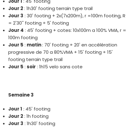
Jour 1
: 45' footing
Jour 2
: 1h30' footing terrain type trail
Jour 3
: 30' footing + 2x(7x200m), r =100m footing, R
= 2'30'' footing + 5' footing
Jour 4
: 45' footing + cotes: 10x100m a 100% VMA, r =
100m footing
Jour 5
:
matin
: 70' footing + 20' en accélération
progressive de 70 a 80%VMA + 15' footing + 15'
footing terrain type trail
Jour 5
:
soir
: 1h15 velo sans cote
Semaine 3
Jour 1
: 45' footing
Jour 2
: 1h footing
Jour 3
: 1h30' footing