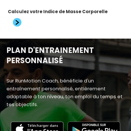
Article
Calculez votre Indice de Masse Corporelle
suivant
PLAN D'ENTRAINEMENT
PERSONNALISÉ
Sur RunMotion Coach, bénéficie d'un
entraînement personnalisé, entièrement
adaptable à ton niveau, ton emploi du temps et
tes objectifs.