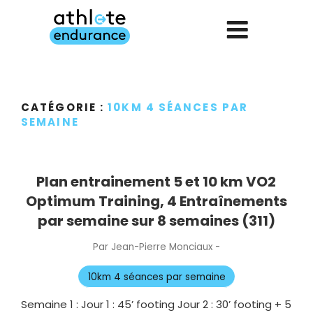
Aller
au
contenu
principal
CATÉGORIE :
10KM 4 SÉANCES PAR
SEMAINE
Plan entrainement 5 et 10 km VO2
Optimum Training, 4 Entraînements
par semaine sur 8 semaines (311)
Par
Jean-Pierre Monciaux
-
Publié
le
10km 4 séances par semaine
Semaine 1 : Jour 1 : 45’ footing Jour 2 : 30’ footing + 5