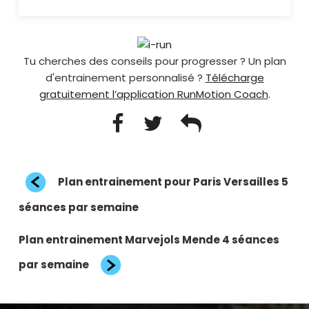
Tu cherches des conseils pour progresser ? Un plan
d'entrainement personnalisé ?
Télécharge
gratuitement l’application RunMotion Coach
.
Navigation
Article
Plan entrainement pour Paris Versailles 5
de
précédent
l’article
séances par semaine
Article
Plan entrainement Marvejols Mende 4 séances
suivant
par semaine