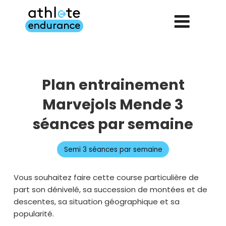
Aller
au
contenu
principal
Plan entrainement
Marvejols Mende 3
séances par semaine
Semi 3 séances par semaine
Vous souhaitez faire cette course particulière de
part son dénivelé, sa succession de montées et de
descentes, sa situation géographique et sa
popularité.