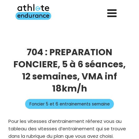
Aller
au
contenu
principal
704 : PREPARATION
FONCIERE, 5 à 6 séances,
12 semaines, VMA inf
18km/h
Foncier 5 et 6 entrainements semaine
Pour les vitesses d’entrainement réferez vous au
tableau des vitesses d’entrainement qui se trouve
dans la rubrique du plan que vous avez choisi.