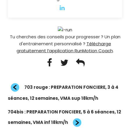
Tu cherches des conseils pour progresser ? Un plan
d'entrainement personnalisé ?
Télécharge
gratuitement l’application RunMotion Coach
.
Navigation
Article
703 rouge : PREPARATION FONCIERE, 3 à 4
de
précédent
l’article
séances, 12 semaines, VMA sup 18km/h
Article
704bis : PREPARATION FONCIERE, 5 à 6 séances, 12
suivant
semaines, VMA inf 18km/h