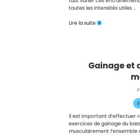
faut varier ces entrainements.
toutes les intensités utiles …
Lire la suite
Gainage et 
mé
P
E
Il est important d’effectuer 
exercices de gainage du bass
musculairement l’ensemble 