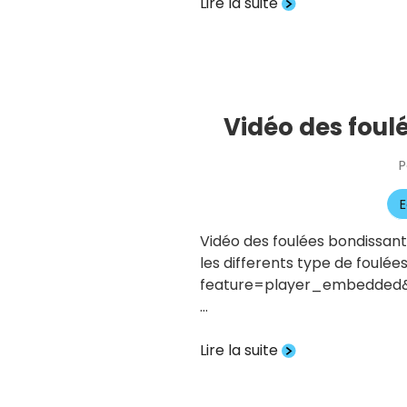
Lire la suite
Vidéo des foul
P
E
Vidéo des foulées bondissant
les differents type de foul
feature=player_embedded&
…
Lire la suite