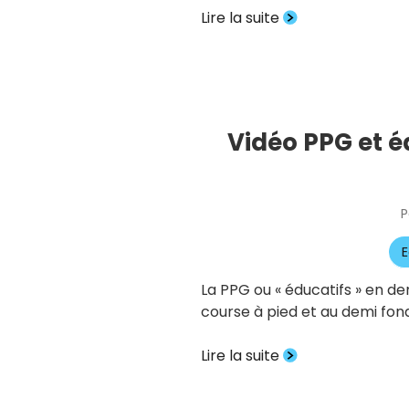
Lire la suite
Vidéo PPG et é
P
E
La PPG ou « éducatifs » en de
course à pied et au demi fon
Lire la suite