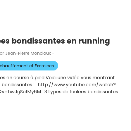
ées bondissantes en running
ar
Jean-Pierre Monciaux
-
Publié
le
chauffement et Exercices
es en course à pied Voici une vidéo vous montrant
ées bondissantes : http://www.youtube.com/watch?
v=hwJgSo1My6M 3 types de foulées bondissantes