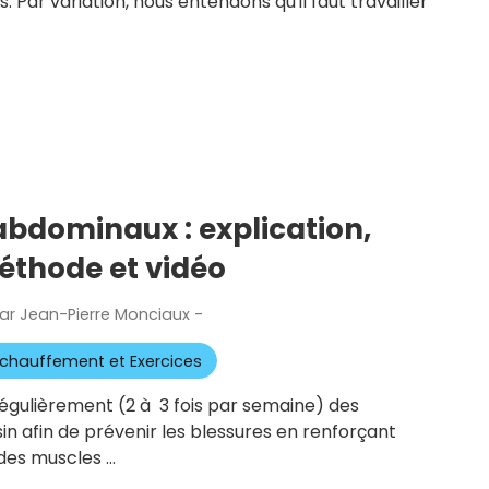
 Par variation, nous entendons qu'il faut travailler
abdominaux : explication,
thode et vidéo
ar
Jean-Pierre Monciaux
-
Publié
le
chauffement et Exercices
régulièrement (2 à 3 fois par semaine) des
in afin de prévenir les blessures en renforçant
des muscles …