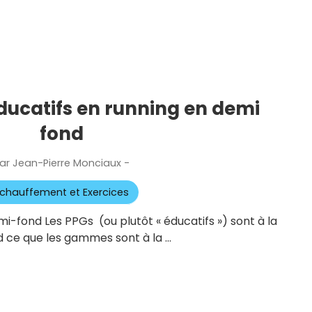
ducatifs en running en demi
fond
ar
Jean-Pierre Monciaux
-
Publié
le
chauffement et Exercices
mi-fond Les PPGs (ou plutôt « éducatifs ») sont à la
d ce que les gammes sont à la …