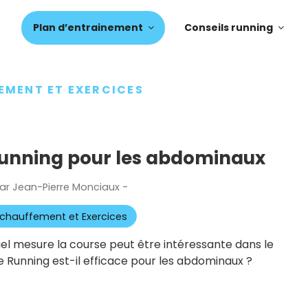
Plan d’entrainement
Conseils running
EMENT ET EXERCICES
 running pour les abdominaux
ar
Jean-Pierre Monciaux
-
Publié
le
chauffement et Exercices
el mesure la course peut être intéressante dans le
e Running est-il efficace pour les abdominaux ?