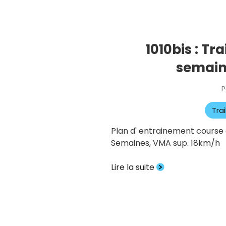
1010bis : Tr
semain
P
Tra
Plan d' entrainement course à
Semaines, VMA sup. 18km/h Se
Lire la suite