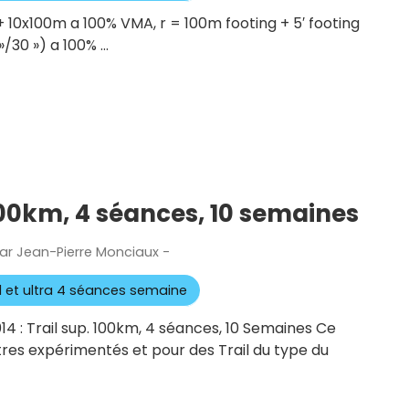
 + 10x100m a 100% VMA, r = 100m footing + 5′ footing
 »/30 ») a 100% …
. 100km, 4 séances, 10 semaines
ar
Jean-Pierre Monciaux
-
Publié
le
il et ultra 4 séances semaine
14 : Trail sup. 100km, 4 séances, 10 Semaines Ce
tres expérimentés et pour des Trail du type du