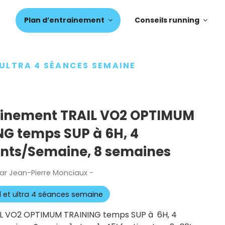
Plan d’entrainement
Conseils running
 ULTRA 4 SÉANCES SEMAINE
rainement TRAIL VO2 OPTIMUM
NG temps SUP à 6H, 4
nts/Semaine, 8 semaines
ar
Jean-Pierre Monciaux
-
Publié
le
il et ultra 4 séances semaine
AIL VO2 OPTIMUM TRAINING temps SUP à 6H, 4