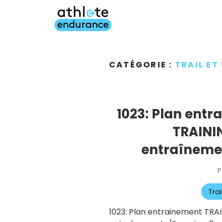
Aller
au
contenu
principal
CATÉGORIE :
TRAIL ET
1023: Plan ent
TRAINI
entraîneme
P
Tra
1023: Plan entrainement TR