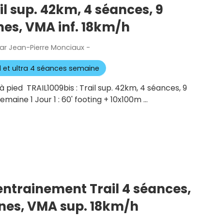
ail sup. 42km, 4 séances, 9
es, VMA inf. 18km/h
ar
Jean-Pierre Monciaux
-
Publié
le
il et ultra 4 séances semaine
 pied TRAIL1009bis : Trail sup. 42km, 4 séances, 9
aine 1 Jour 1 : 60' footing + 10x100m …
’entrainement Trail 4 séances,
nes, VMA sup. 18km/h