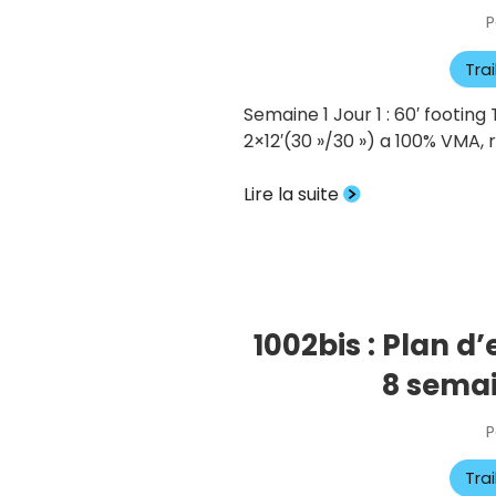
P
Tra
Semaine 1 Jour 1 : 60′ footing 
2×12′(30 »/30 ») a 100% VMA, r
Lire la suite
1002bis : Plan d
8 semai
P
Tra