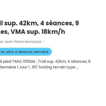
ail sup. 42km, 4 séances, 9
es, VMA sup. 18km/h
ar
Jean-Pierre Monciaux
-
Publié
le
il et ultra 4 séances semaine
 pied TRAIL 1010bis : Trail sup. 42km, 4 séances, 9
maine 1 Jour 1 : 60' footing terrain type …