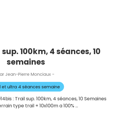
il sup. 100km, 4 séances, 10
semaines
ar
Jean-Pierre Monciaux
-
Publié
le
il et ultra 4 séances semaine
14bis : Trail sup. 100km, 4 séances, 10 Semaines
terrain type trail + 10x100m a 100% …