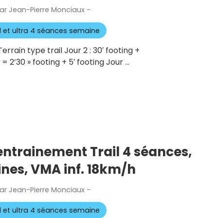
ar
Jean-Pierre Monciaux
-
Publié
le
il et ultra 4 séances semaine
Terrain type trail Jour 2 : 30′ footing +
 = 2’30 » footing + 5′ footing Jour …
’entrainement Trail 4 séances,
nes, VMA inf. 18km/h
ar
Jean-Pierre Monciaux
-
Publié
le
il et ultra 4 séances semaine