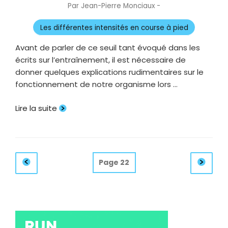
Par
Jean-Pierre Monciaux
-
Publié
le
Les différentes intensités en course à pied
Avant de parler de ce seuil tant évoqué dans les
écrits sur l’entraînement, il est nécessaire de
donner quelques explications rudimentaires sur le
fonctionnement de notre organisme lors …
Lire la suite
Pagination
Page
Pag
Page
22
précédente
suiv
des
publications